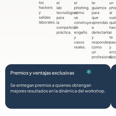
los
el
el
te
un
hackers
lab
phishing,
guiamos
phi
y
tecnológico
cómo
para
al
salidas
para
se
que
vue
laborales.
la
construye
aprendas
qué
competición
un
a
hac
práctica.
engaño
detectarlo
si
y
y
te
casos
responder
pas
reales.
como
y
un
err
profesional.
típi
Premios y ventajas exclusivas
Se entregan premios a quienes obtengan
mejores resultados en la dinámica del workshop.