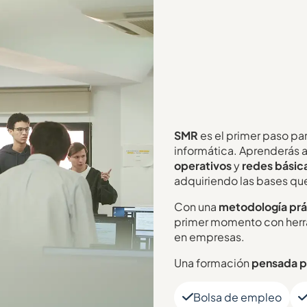
SMR
es el primer paso pa
informática. Aprenderás 
operativos
y
redes básic
adquiriendo las bases que
Con una
metodología prá
primer momento con herra
en empresas.
Una formación
pensada pa
Bolsa de empleo