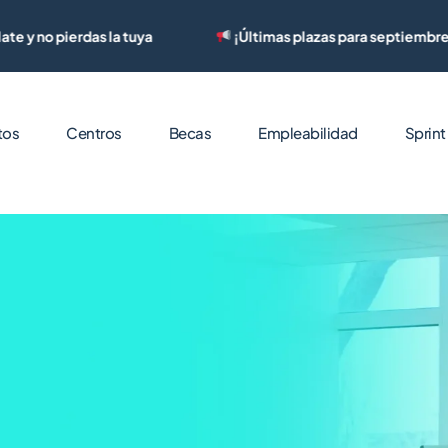
ierdas la tuya
¡Últimas plazas para septiembre! Matricúl
tos
Centros
Becas
Empleabilidad
Sprin