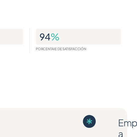
94
%
PORCENTAJE DE SATISFACCIÓN
Emp
a