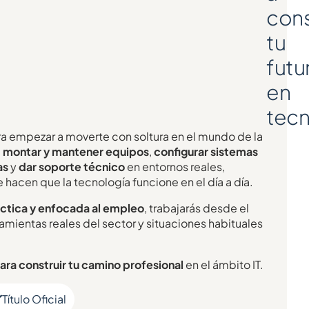
cons
tu
futu
en
tecn
ra empezar a moverte con soltura en el mundo de la
a
montar y mantener equipos
,
configurar sistemas
as
y
dar soporte técnico
en entornos reales,
 hacen que la tecnología funcione en el día a día.
ctica y enfocada al empleo
, trabajarás desde el
mientas reales del sector y situaciones habituales
ra construir tu camino profesional
en el ámbito IT.
Título Oficial