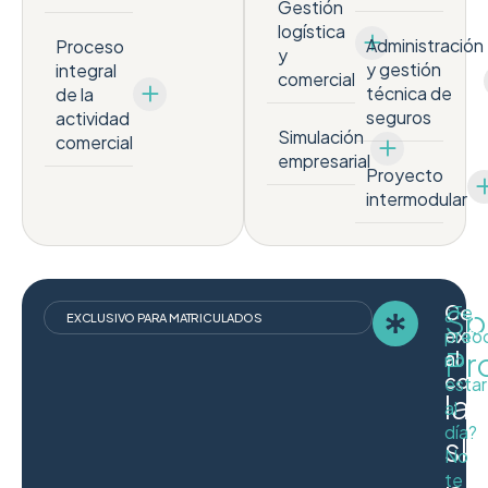
Gestión
logística
Administración
Proceso
y
y gestión
integral
comercial
técnica de
de la
seguros
actividad
Simulación
comercial
empresarial
Proyecto
intermodular
Cert
Spr
¿Te
EXCLUSIVO PARA MATRICULADOS
extr
preo
Pr
al
no
comp
estar
las
al
día?
ski
No
te