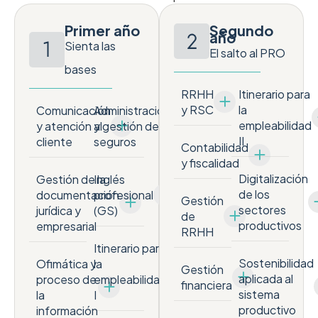
Primer año
Segundo
año
Sienta las
El salto al PRO
bases
RRHH
Itinerario para
y RSC
la
Comunicación
Administración
empleabilidad
y atención al
y gestión de
II
cliente
seguros
Contabilidad
y fiscalidad
Digitalización
Gestión de la
Inglés
de los
documentación
profesional
Gestión
sectores
jurídica y
(GS)
de
productivos
empresarial
RRHH
Itinerario para
Sostenibilidad
Ofimática y
la
Gestión
aplicada al
proceso de
empleabilidad
financiera
sistema
la
I
productivo
información