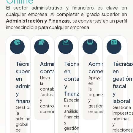
El sector administrativo y financiero es clave en
cualquier empresa. Al completar el grado superior en
Administración y Finanzas
, te conviertes en un perfil
imprescindible para cualquier empresa.
Técnico/a
Administrativo/a
Técnico/a
Administrativo/a
Técnico
superior
contable
en
comercial
en
Lleva
Apoya
en
contabilidad
gestión
la
en
administración
y
fiscal
contabilidad,
la
y
finanzas
y
facturación
organización
Especialista
finanzas
y
y
laboral
en
control
gestión
Gestiona
Gestiona
análisis
económico.
empresarial.
la
impuestos
financiero
administración
nóminas
y
global
y
gestión
de
relaciones