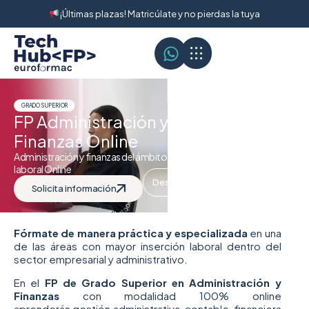
¡Últimas plazas! Matricúlate y no pierdas la tuya
GRADO SUPERIOR
FP Administración y
Finanzas Online
Administración y finanzas del ámbito contable y
laboral Online
Descarga el programa
Solicita información
Fórmate de manera práctica y especializada
en una
de las áreas con mayor inserción laboral dentro del
sector empresarial y administrativo.
En el
FP de Grado Superior en Administración y
Finanzas
con modalidad 100% online
aprenderás gestión administrativa, contable, financiera