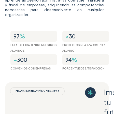
y fiscal de empresas, adquiriendo las competencias
necesarias para desenvolverte en cualquier
organización.
97
%
>
30
EMPLEABILIDAD ENTRE NUESTROS
PROYECTOS REALIZADOS POR
ALUMNOS
ALUMNO
+
300
94
%
CONVENIOS CON EMPRESAS
PORCENTAJE DE SATISFACCIÓN
Im
FP ADMINISTRACIÓN Y FINANZAS
tu
fu