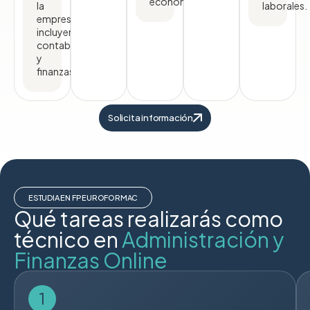
económica.
la
laborales.
empresa,
incluyendo
contabilidad
y
finanzas.
Solicita información
ESTUDIA EN FP EUROFORMAC
Qué tareas realizarás como
técnico en
Administración y
Finanzas Online