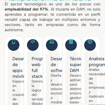
El sector tecnológico es uno de los pocos con
empleabilidad del 97%
. Al titularte en DAM, no solo
aprendes a programar; te convertirás en un perfil
versátil capaz de trabajar en múltiples entornos y
sectores, tanto en empresas como de forma
autónoma.
Desarrollador
Programador
Desarrollador/a
Técnico
Analista
de
web
de
superior
progra
Analiza
apps
full
software
DAM
necesida
Diseña
Desarrolla
móviles
stack
de
y
aplicaciones
Especialízate
Domina
las
desarrolla
para
en
la
empresas
soluciones
distintos
la
lógica
y
tecnológicas
entornos,
creación
del
tradúcelo
a
gestiona
de
servidor
en
medida
bases
aps
(Backend)
solucione