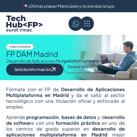
¡Últimas plazas! Matricúlate y no pierdas la tuya
GRADO SUPERIOR
FP DAM Madrid
Desarrollo de Aplicaciones Multiplataforma Madrid
Descarga el programa
Solicita información
Fórmate con el FP de
Desarrollo de Aplicaciones
Multiplataforma en Madrid
y da el salto al sector
tecnológico con una titulación oficial y enfocada al
empleo.
Aprende
programación
,
bases de datos
y d
esarrollo
de softwar
e con una
formación práctica
en uno de
los centros de grado superior en
desarrollo de
aplicaciones multiplataforma en Madrid
mejor