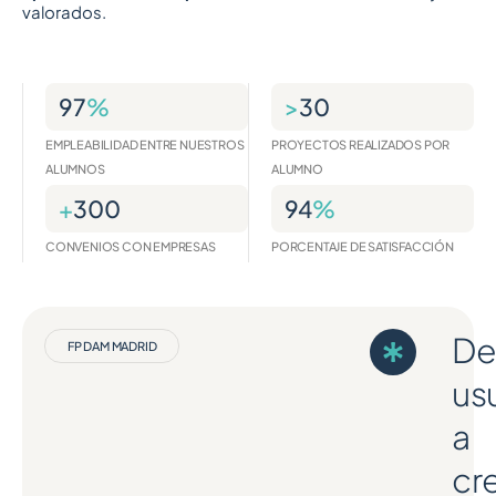
valorados.
97
%
>
30
EMPLEABILIDAD ENTRE NUESTROS
PROYECTOS REALIZADOS POR
ALUMNOS
ALUMNO
+
300
94
%
CONVENIOS CON EMPRESAS
PORCENTAJE DE SATISFACCIÓN
De
FP DAM MADRID
us
a
cr