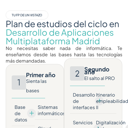
TU FP DE UN VISTAZO
Plan de estudios del ciclo en
Desarrollo de Aplicaciones
Multiplataforma Madrid
No necesitas saber nada de informática. Te
enseñamos desde las bases hasta las tecnologías
más demandadas.
Segundo
año
Primer año
El salto al PRO
Sienta las
bases
Desarrollo
Itinerario
de
empleabilida
Base
Sistemas
interfaces
II
de
informáticos
datos
Servicios
Digitalización