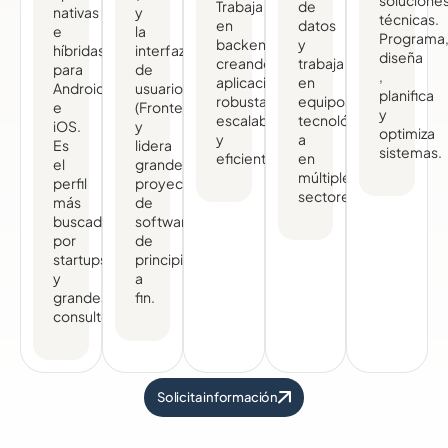
Trabaja
de
nativas
y
técnicas.
en
datos
e
la
Programa
backend,
y
híbridas
interfaz
diseña
creando
trabaja
para
de
,
aplicaciones
en
Android
usuario
planifica
robustas,
equipos
e
(Frontend),
y
escalables
tecnológicos
iOS.
y
optimiza
y
a
Es
lidera
sistemas.
eficientes.
en
el
grandes
múltiples
perfil
proyectos
sectores.
más
de
buscado
software
por
de
startups
principio
y
a
grandes
fin.
consultoras.
Solicita información