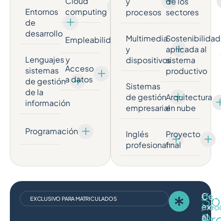
Cloud
y
de los
Entornos
computing
procesos
sectores
de
desarrollo
Multimedia
Sostenibilidad
Empleabilidad
y
aplicada al
Lenguajes y
dispositivos
sistema
Acceso
sistemas
productivo
a datos
de gestión
Sistemas
de la
de gestión
Arquitectura
información
empresarial
en nube
Programación
Inglés
Proyecto
profesional
final
Cert
Sp
¿Te
EXCLUSIVO PARA MATRICULADOS
extr
preo
Pr
al
no