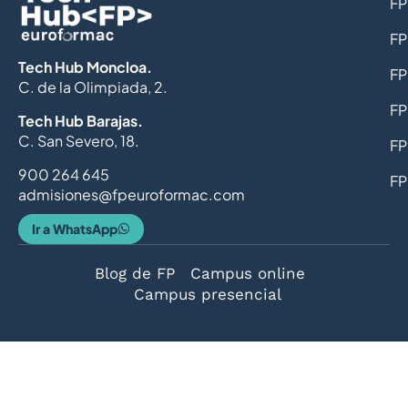
FP
FP
Tech Hub Moncloa.
FP
C. de la Olimpiada, 2.
FP
Tech Hub Barajas.
C. San Severo, 18.
FP
900 264 645
FP
admisiones@fpeuroformac.com
Ir a WhatsApp
Blog de FP
Campus online
Campus presencial