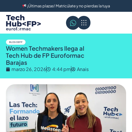
¡Últimas plazas! Matricúlate y no pierdas la tuya
BLOG DE FP
Women Techmakers llega al
Tech Hub de FP Euroformac
Barajas
marzo 26, 2026
4:44 pm
Anais