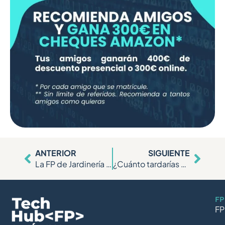
ANTERIOR
SIGUIENTE
La FP de Jardinería se hace viral en TikTok: el meme que lo dice todo sobre la presión de la selectividad
¿Cuánto tardarías en detectar un ataque de Phishing? Esto aprendimos en el Open Day de Ciberseguridad
FP
FP