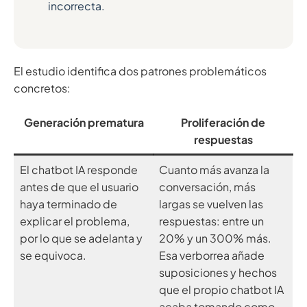
incorrecta.
El estudio identifica dos patrones problemáticos
concretos:
Generación prematura
Proliferación de
respuestas
El chatbot IA responde
Cuanto más avanza la
antes de que el usuario
conversación, más
haya terminado de
largas se vuelven las
explicar el problema,
respuestas: entre un
por lo que se adelanta y
20% y un 300% más.
se equivoca.
Esa verborrea añade
suposiciones y hechos
que el propio chatbot IA
acaba tomando como