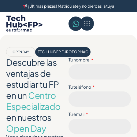
¡Últimas plazas! Matricúlate y no pierdas la tuya
TECH HUB FP EUROFORMAC
OPEN DAY
Descubre las
Tu nombre
ventajas de
estudiar tu FP
Tu teléfono
en un
Centro
Especializado
Tu email
en nuestros
Open Day
Ven a descubrir nuestras