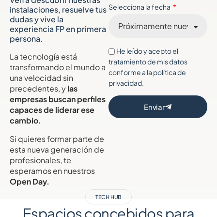
Selecciona la fecha
instalaciones, resuelve tus
dudas y vive la
experiencia FP en primera
persona.
He leído y acepto el
La tecnología está
tratamiento de mis datos
transformando el mundo a
conforme a la política de
una velocidad sin
privacidad.
precedentes, y
las
empresas buscan perfiles
Enviar
capaces de liderar ese
cambio.
Si quieres formar parte de
esta nueva generación de
profesionales, te
esperamos en nuestros
Open Day.
TECH HUB
Espacios concebidos para