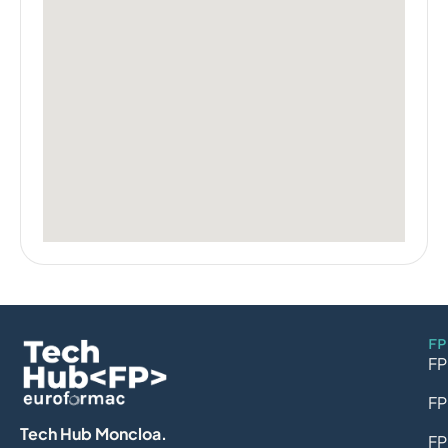
FP
FP
FP
Tech Hub Moncloa.
FP