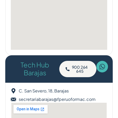
Tech Hub
900 264
Barajas
645
C. San Severo, 18, Barajas
secretariabarajas@fperuoformac.com