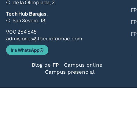
C. de la Olimpiada, 2.
FP
Tech Hub Barajas.
C. San Severo, 18.
FP
900 264 645
FP
admisiones@fpeuroformac.com
Ir a WhatsApp
Blog de FP
Campus online
Campus presencial